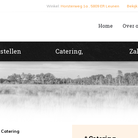
Winkel:
Horsterweg 1a , 5809 ER Leunen
Bekij
Home
Over 
stellen
Catering,
Za
Catering