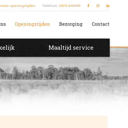
k onze openingstijden
Telefoon:
0478-640405
ons
Openingstijden
Bezorging
Contact
kelijk
Maaltijd service