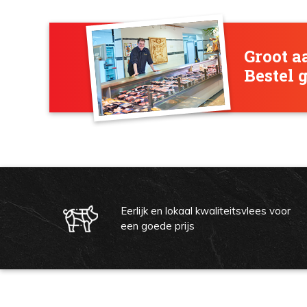
Groot a
Bestel 
Eerlijk en lokaal kwaliteitsvlees voor
een goede prijs