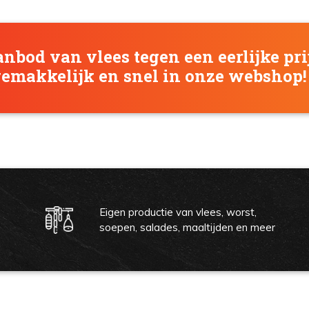
anbod van vlees tegen een eerlijke pri
gemakkelijk en snel in onze webshop!
Eigen productie van vlees, worst,
soepen, salades, maaltijden en meer