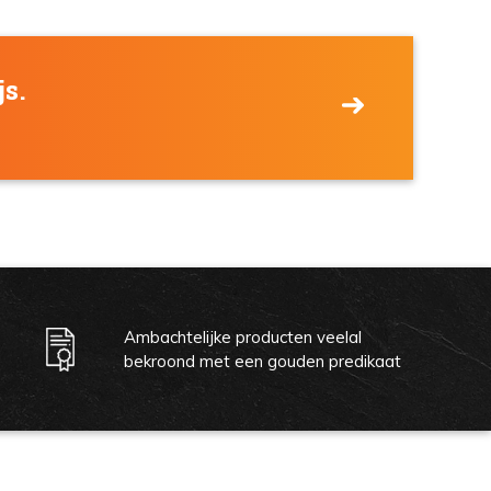
js.
Ambachtelijke producten veelal
bekroond met een gouden predikaat