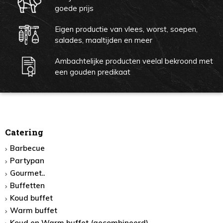
goede prijs
Eigen productie van vlees, worst, soepen,
salades, maaltijden en meer
Ambachtelijke producten veelal bekroond met
een gouden predikaat
Catering
Barbecue
Partypan
Gourmet..
Buffetten
Koud buffet
Warm buffet
Koud en Warm buffet (gecombineerd)