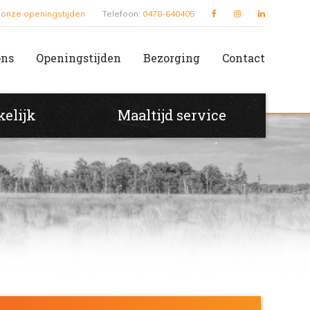
et
k onze openingstijden
Telefoon:
0478-640405
ons
Openingstijden
Bezorging
Contact
kelijk
Maaltijd service