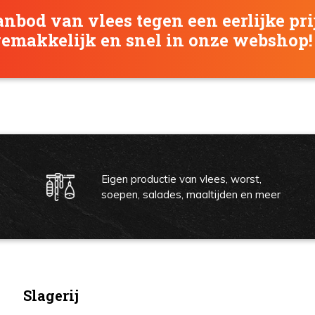
anbod van vlees tegen een eerlijke pri
gemakkelijk en snel in onze webshop!
Eigen productie van vlees, worst,
soepen, salades, maaltijden en meer
Slagerij