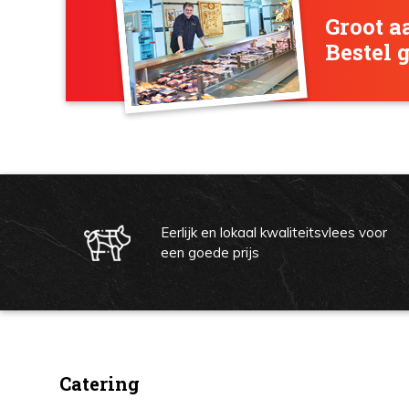
Groot a
Bestel 
Eerlijk en lokaal kwaliteitsvlees voor
een goede prijs
Catering