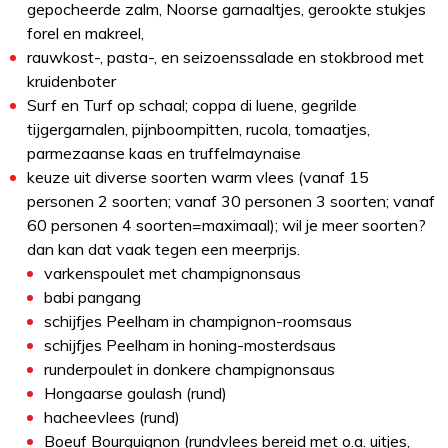
gepocheerde zalm, Noorse garnaaltjes, gerookte stukjes
forel en makreel,
rauwkost-, pasta-, en seizoenssalade en stokbrood met
kruidenboter
Surf en Turf op schaal; coppa di luene, gegrilde
tijgergarnalen, pijnboompitten, rucola, tomaatjes,
parmezaanse kaas en truffelmaynaise
keuze uit diverse soorten warm vlees (vanaf 15
personen 2 soorten; vanaf 30 personen 3 soorten; vanaf
60 personen 4 soorten=maximaal); wil je meer soorten?
dan kan dat vaak tegen een meerprijs.
varkenspoulet met champignonsaus
babi pangang
schijfjes Peelham in champignon-roomsaus
schijfjes Peelham in honing-mosterdsaus
runderpoulet in donkere champignonsaus
Hongaarse goulash (rund)
hacheevlees (rund)
Boeuf Bourguignon (rundvlees bereid met o.a. uitjes,